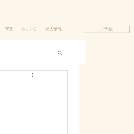
写真
B L O G
求人情報
ご予約