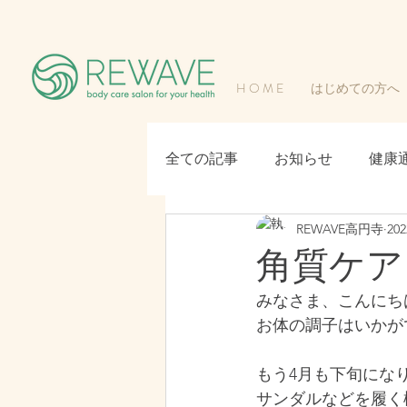
H O M E
はじめての方へ
全ての記事
お知らせ
健康
REWAVE高円寺
20
角質ケア
みなさま、こんにち
お体の調子はいかが
もう4月も下旬にな
サンダルなどを履く