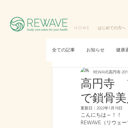
H O M E
はじめての方へ
全ての記事
お知らせ
健康
REWAVE高円寺
20
高円寺 
で鎖骨美
更新日：
2022年1月18日
こんにちは～！！
REWAVE（リウェ