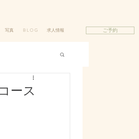
写真
B L O G
求人情報
ご予約
コース