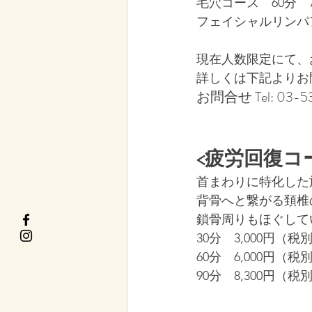
​毛穴コース　60分　
フェイシャルリンパア
現在人数限定にて、
​詳しくは下記より
お問合せ Tel: 03-53
<疲労回復コ
首まわりに特化した
​​背骨へと繋がる
鎖骨周りもほぐして
30分　3,000円（税
60分　6,000円（税
90分　8,300円（税