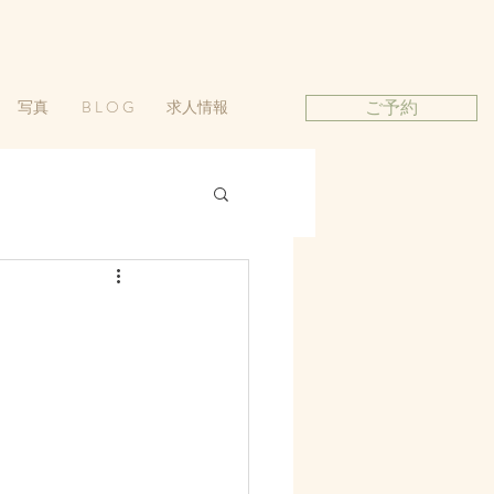
写真
B L O G
求人情報
ご予約