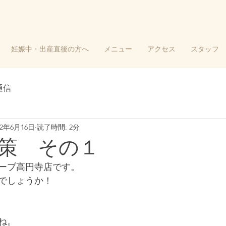
妊娠中・出産直後の方へ
メニュー
アクセス
スタッフ
通信
22年6月16日
読了時間: 2分
策 その１
ーブ高円寺店です。
でしょうか！
ね。