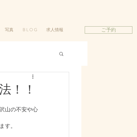
写真
B L O G
求人情報
ご予約
法！！
沢山の不安や心
ます。