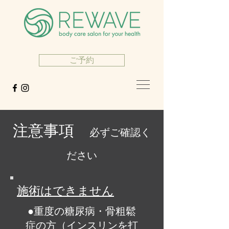
ご予約
注意事項
必ずご確認く
ださい
施術はできません
●重度の糖尿病・骨粗鬆
症の方（インスリンを打